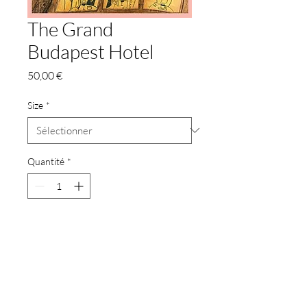
The Grand
Budapest Hotel
Prix
50,00 €
Size
*
Quantité
*
Ajouter au panier
Reproduction, high-quality art
inkjet print
Customizable size